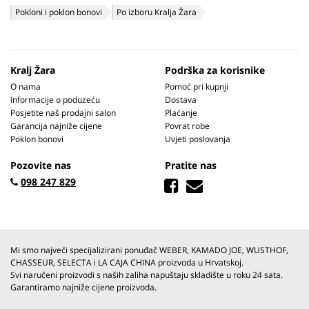
Pokloni i poklon bonovi
Po izboru Kralja Žara
Kralj Žara
Podrška za korisnike
O nama
Pomoć pri kupnji
Informacije o poduzeću
Dostava
Posjetite naš prodajni salon
Plaćanje
Garancija najniže cijene
Povrat robe
Poklon bonovi
Uvjeti poslovanja
Pozovite nas
Pratite nas
098 247 829
Mi smo najveći specijalizirani ponuđač WEBER, KAMADO JOE, WUSTHOF,
CHASSEUR, SELECTA i LA CAJA CHINA proizvoda u Hrvatskoj.
Svi naručeni proizvodi s naših zaliha napuštaju skladište u roku 24 sata.
Garantiramo najniže cijene proizvoda.